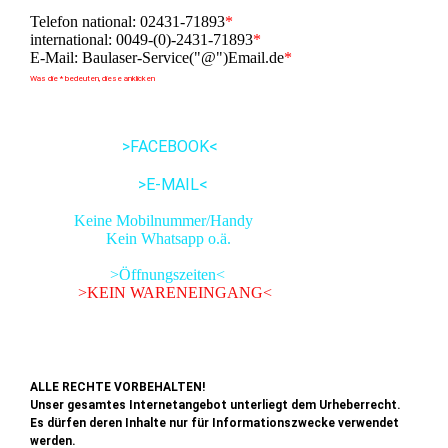
Telefon national: 02431-71893
*
international: 0049-(0)-2431-71893
*
E-Mail: Baulaser-Service("@")Email.de
*
Was die * bedeuten, diese anklicken
>FACEBOOK<
>E-MAIL<
Keine Mobilnummer/Handy
Kein Whatsapp o.ä.
>Öffnungszeiten<
>KEIN WARENEINGANG<
ALLE RECHTE VORBEHALTEN!
Unser gesamtes Internetangebot unterliegt dem Urheberrecht.
Es dürfen deren Inhalte nur für Informationszwecke verwendet
werden.