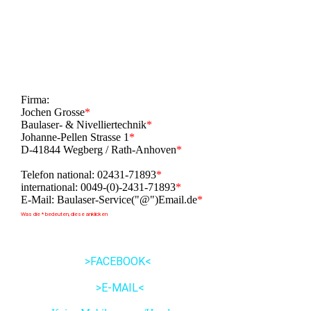
Firma:
Jochen Grosse
*
Baulaser- & Nivelliertechnik
*
Johanne-Pellen Strasse 1
*
D-41844 Wegberg / Rath-Anhoven
*
Telefon national: 02431-71893
*
international: 0049-(0)-2431-71893
*
E-Mail: Baulaser-Service("@")Email.de
*
Was die * bedeuten, diese anklicken
>FACEBOOK<
>E-MAIL<