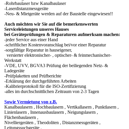
-Rohrbaulaser bzw Kanalbaulaser
-Laserdistanzmessgeräte
-Neu- & Mietgeräte werden auf der Baustelle eingewiesen!!
Auch möchten wir Sie auf die bemerkenswerten
Serviceleistungen unseres Hauses
bei Geräteprüfungen & Reparaturen aufmerksam machen:
-jeder Service aus einer Hand
-schriftlicher Kostenvoranschlag bei/vor einer Reparatur
-sorgfältige Reparatur in hauseigener,
versierter elektronischer- , optischer- & feinmechanischer-
Werkstatt
-VDE, UVV, BGVA3 Prüfung der beiliegenden Netz- &
Ladegeräte
-Prüfplaketten und Prüfberichte
-Erklärung der durchgeführten Arbeiten
-Kalibrierprotokoll für die ISO-Zertifizierung
-alles im durchschnittlichen Zeitraum von 2-3 Tagen
Sowie Vermietung von z.B.
Kanalbaulasern , Hochbaulasern , Vertikallasern , Punktlasern ,
Linienlasern , Innenausbaulasern , Neigungslasern ,
Flächenbaulasern ,
Nivelliergeräten , Theodoliten , Distanzmessgeräten ,
Leitungssuchgeräte ,