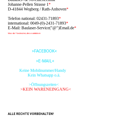
Johanne-Pellen Strasse 1
*
D-41844 Wegberg / Rath-Anhoven
*
Telefon national: 02431-71893
*
international: 0049-(0)-2431-71893
*
E-Mail: Baulaser-Service("@")Email.de
*
Was die * bedeuten, diese anklicken
>FACEBOOK<
>E-MAIL<
Keine Mobilnummer/Handy
Kein Whatsapp o.ä.
>Öffnungszeiten<
>KEIN WARENEINGANG<
ALLE RECHTE VORBEHALTEN!