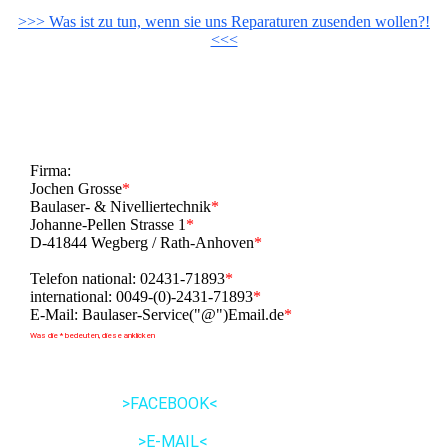
>>> Was ist zu tun, wenn sie uns Reparaturen zusenden wollen?!
<<<
Firma:
Jochen Grosse
*
Baulaser- & Nivelliertechnik
*
Johanne-Pellen Strasse 1
*
D-41844 Wegberg / Rath-Anhoven
*
Telefon national: 02431-71893
*
international: 0049-(0)-2431-71893
*
E-Mail: Baulaser-Service("@")Email.de
*
Was die * bedeuten, diese anklicken
>FACEBOOK<
>E-MAIL<