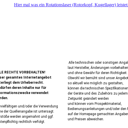
Hier mal was ein Rotationslaser (Rotorkopf, Kugellager) leistet
Alle technischen oder sonstigen Anga
laut Hersteller, Änderungen vorbehalte
LE RECHTE VORBEHALTEN!
und ohne Gewähr für deren Richtigkeit.
ser gesamtes Internetangebot
Obwohl wir bemüht sind unser Angebo
terliegt dem Urheberrecht.
so aktuell wie möglich zu gestalten,
 dürfen deren Inhalte nur für
können die technischen Spezifikatione
formationszwecke verwendet
der Geräte und des Zubehörs zu jedem
rden.
Zeitpunkt geändert werden
und können vom Prospektmaterial,
vielfältigen und/oder die Verwendung
Bedienungsanleitungen und/oder den h
e der Quellenangabe ist untersagt.
auf der Homepage gemachten Angabe
rstöße werden angemahnt und ggf.
und Preisen abweichen.
tenpflichtig rechtlich verfolgt.