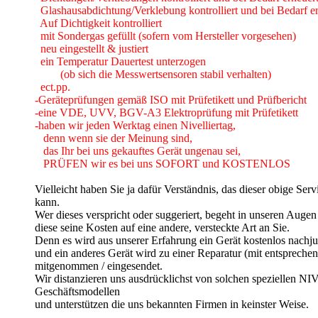
Glashausabdichtung/Verklebung kontrolliert und bei Bedarf er
Auf Dichtigkeit kontrolliert
mit Sondergas gefüllt (sofern vom Hersteller vorgesehen)
neu eingestellt & justiert
ein Temperatur Dauertest unterzogen
(ob sich die Messwertsensoren stabil verhalten)
ect.pp.
-Geräteprüfungen gemäß ISO mit Prüfetikett und Prüfbericht
-eine VDE, UVV, BGV-A3 Elektroprüfung mit Prüfetikett
-haben wir jeden Werktag einen Nivelliertag,
denn wenn sie der Meinung sind,
das Ihr bei uns gekauftes Gerät ungenau sei,
PRÜFEN wir es bei uns SOFORT und KOSTENLOS
Vielleicht haben Sie ja dafür Verständnis, das dieser obige Ser
kann.
Wer dieses verspricht oder suggeriert, begeht in unseren Aug
diese seine Kosten auf eine andere, versteckte Art an Sie.
Denn es wird aus unserer Erfahrung ein Gerät kostenlos nachjus
und ein anderes Gerät wird zu einer Reparatur (mit entsprech
mitgenommen / eingesendet.
Wir distanzieren uns ausdrücklichst von solchen spezielle
Geschäftsmodellen
und unterstützen die uns bekannten Firmen in keinster Weise.