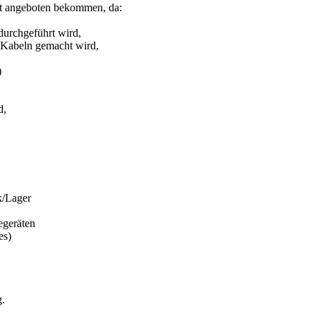
t angeboten bekommen, da:
urchgeführt wird,
 Kabeln gemacht wird,
)
d,
k/Lager
egeräten
es)
g.