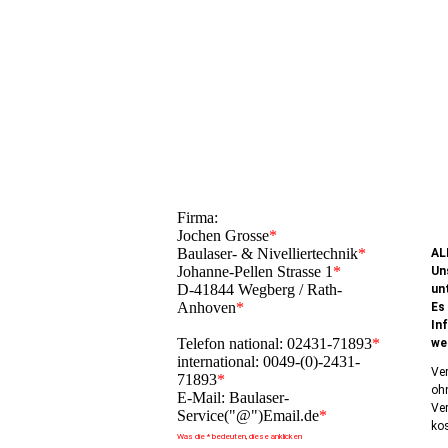
Firma:
Jochen Grosse
*
Baulaser- & Nivelliertechnik
*
AL
Johanne-Pellen Strasse 1
*
Un
D-41844 Wegberg / Rath-
un
Anhoven
*
Es
In
Telefon national: 02431-71893
*
we
international: 0049-(0)-2431-
Ver
71893
*
ohn
E-Mail: Baulaser-
Ve
Service("@")Email.de
*
kos
Was die * bedeuten, diese anklicken