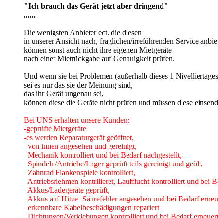
"Ich brauch das Gerät jetzt aber dringend"
......
Die wenigsten Anbieter ect. die diesen
in unserer Ansicht nach, fraglichen/irreführenden Service anbie
können sonst auch nicht ihre eigenen Mietgeräte
nach einer Mietrückgabe auf Genauigkeit prüfen.
Und wenn sie bei Problemen (außerhalb dieses 1 Nivelliertages
sei es nur das sie der Meinung sind,
das ihr Gerät ungenau sei,
können diese die Geräte nicht prüfen und müssen diese einsend
Bei UNS erhalten unsere Kunden:
-geprüfte Mietgeräte
-es werden Reparaturgerät geöffnet,
von innen angesehen und gereinigt,
Mechanik kontrolliert und bei Bedarf nachgestellt,
Spindeln/Antriebe/Lager geprüft teils gereinigt und geölt,
Zahnrad Flankenspiele kontrolliert,
Antriebsriehmen kontrllieret, Laufflucht kontrolliert und bei B
Akkus/Ladegeräte geprüft,
Akkus auf Hitze- Säurefehler angesehen und bei Bedarf erneu
erkennbare Kabelbeschädigungen repariert
Dichtungen/Verklebungen kontrolliert und bei Bedarf erneuer