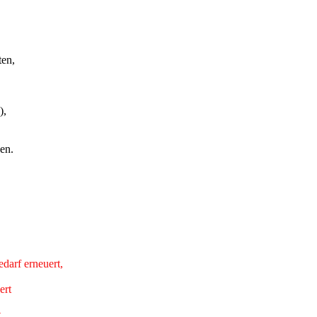
ten,
),
en.
edarf erneuert,
ert
t