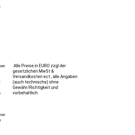
.
Alle Preise in EURO zzgl der
ben
gesetzlichen MwSt &
n
Versandkosten ect , alle Angaben
(auch technische) ohne
t
Gewähr/Richtigkeit und
vorbehaltlich.
n
ier
n