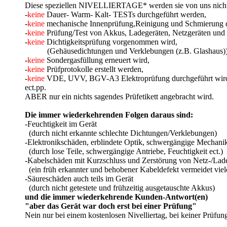
Diese speziellen NIVELLIERTAGE* werden sie von uns nich
-
keine
Dauer- Warm- Kalt- TESTs durchgeführt werden,
-
keine
mechanische Innenprüfung,Reinigung und Schmierung d
-
keine
Prüfung/Test von Akkus, Ladegeräten, Netzgeräten und
-
keine
Dichtigkeitsprüfung vorgenommen wird,
(Gehäusedichtungen und Verklebungen (z.B. Glashaus)
-
keine
Sondergasfüllung erneuert wird,
-
keine
Prüfprotokolle erstellt werden,
-
keine
VDE, UVV, BGV-A3 Elektroprüfung durchgeführt wir
ect.pp.
ABER nur ein nichts sagendes Prüfetikett angebracht wird.
Die immer wiederkehrenden Folgen daraus sind:
-Feuchtigkeit im Gerät
(durch nicht erkannte schlechte Dichtungen/Verklebungen)
-Elektronikschäden, erblindete Optik, schwergängige Mechani
(durch lose Teile, schwergängige Antriebe, Feuchtigkeit ect.)
-Kabelschäden mit Kurzschluss und Zerstörung von Netz-/Lad
(ein früh erkannter und behobener Kabeldefekt vermeidet viel
-Säureschäden auch teils im Gerät
(durch nicht getestete und frühzeitig ausgetauschte Akkus)
und die immer wiederkehrende Kunden-Antwort(en)
"aber das Gerät war doch erst bei einer Prüfung"
Nein nur bei einem kostenlosen Nivelliertag, bei keiner Prüfun